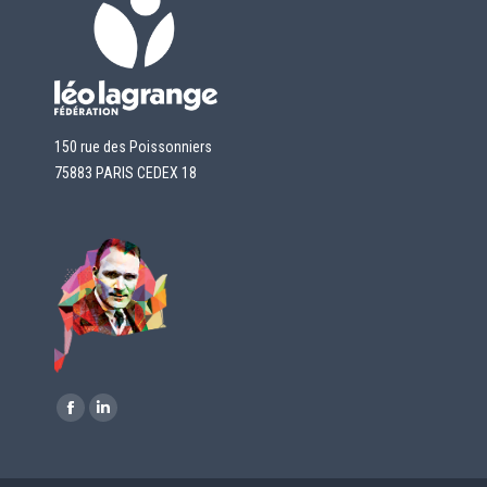
150 rue des Poissonniers
75883 PARIS CEDEX 18
Retrouvez-nous sur :
La
La
page
page
Facebook
LinkedIn