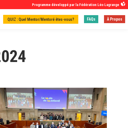
Programme développé par la Fédération Léo Lagrange
FAQs
À Propos
QUIZ : Quel Mentor/Mentoré êtes-vous?
2024