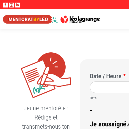
La
La
La
page
page
page
Facebook
Instagram
LinkedIn
s'ouvre
s'ouvre
s'ouvre
dans
dans
dans
une
une
une
nouvelle
nouvelle
nouvelle
fenêtre
fenêtre
fenêtre
Date / Heure
*
Date
Jeune mentoré.e :
-
Rédige et
Je soussigné.
transmets-nous ton