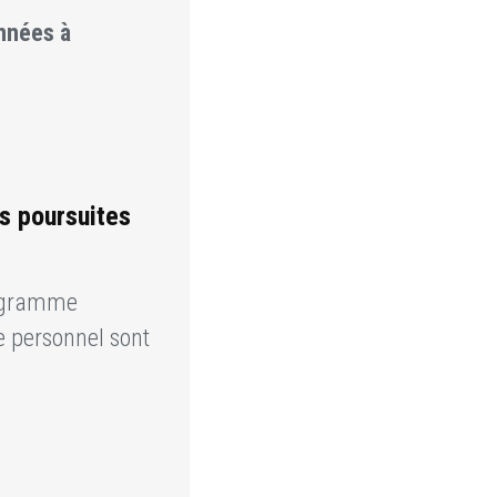
onnées à
s poursuites
rogramme
e personnel sont