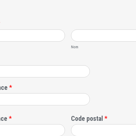
*
Nom
ance
*
ance
*
Code postal
*