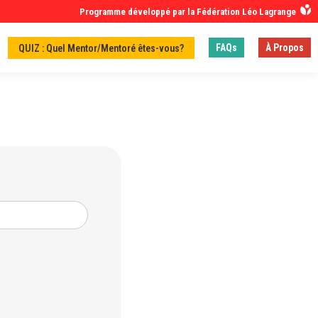
Programme développé par la Fédération Léo Lagrange
FAQs
À Propos
QUIZ : Quel Mentor/Mentoré êtes-vous?