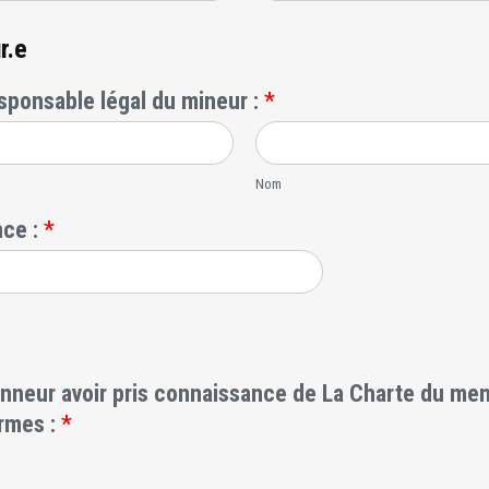
r.e
sponsable légal du mineur :
*
Nom
nce :
*
honneur avoir pris connaissance de La Charte du men
ermes :
*