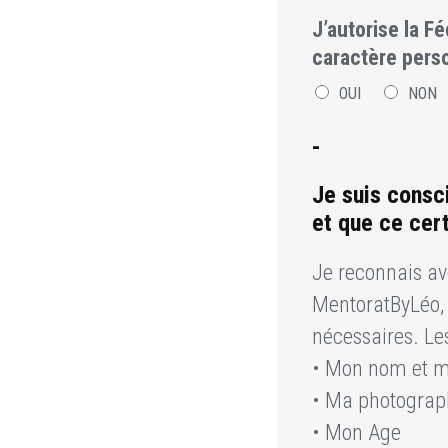
J’autorise la F
caractère pers
OUI
NON
-
Je suis consc
et que ce cert
Je reconnais a
MentoratByLéo, 
nécessaires. Le
• Mon nom et 
• Ma photograp
• Mon Age