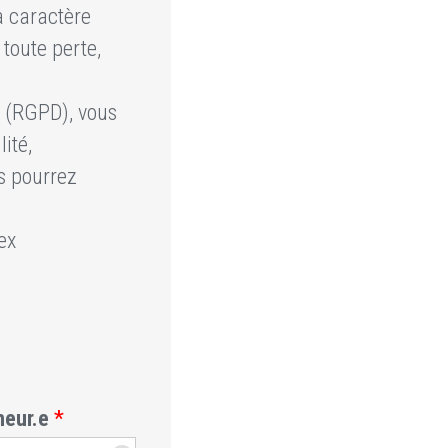
à caractère
 toute perte,
 (RGPD), vous
lité,
s pourrez
ex
ineur.e
*