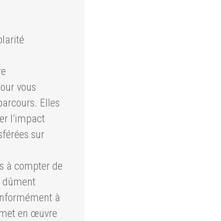
larité
re
pour vous
arcours. Elles
er l’impact
sférées sur
s à compter de
es dûment
conformément à
t met en œuvre